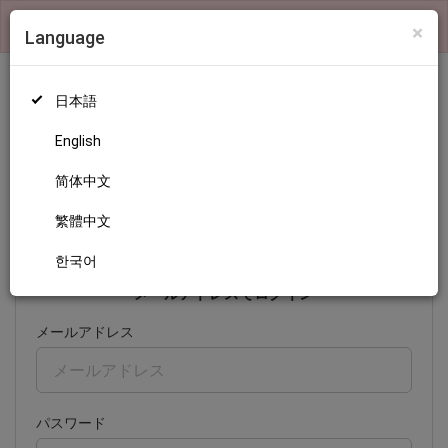
×
検索機能および、ランキングの表示はログインが必要です
×
Language
日本語
English
ログイン
简体中文
繁體中文
日本語
English
简体中文
繁體中文
한국어
한국어
メールアドレスでログイン
メールアドレス
パスワード