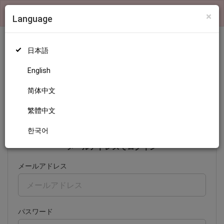
×
検索機能および、ランキングの表示はログインが必要です
×
Language
日本語
English
ログイン
简体中文
繁體中文
日本語
English
简体中文
繁體中文
한국어
한국어
メールアドレスでログイン
メールアドレス
パスワード